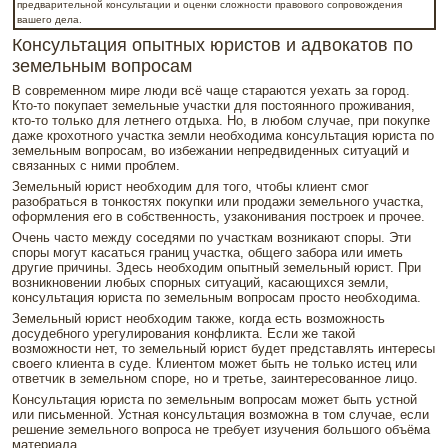
предварительной консультации и оценки сложности правового сопровождения
вашего дела.
Консультация опытных юристов и адвокатов по
земельным вопросам
В современном мире люди всё чаще стараются уехать за город.
Кто-то покупает земельные участки для постоянного проживания,
кто-то только для летнего отдыха. Но, в любом случае, при покупке
даже крохотного участка земли необходима консультация юриста по
земельным вопросам, во избежании непредвиденных ситуаций и
связанных с ними проблем.
Земельный юрист необходим для того, чтобы клиент смог
разобраться в тонкостях покупки или продажи земельного участка,
оформления его в собственность, узаконивания построек и прочее.
Очень часто между соседями по участкам возникают споры. Эти
споры могут касаться границ участка, общего забора или иметь
другие причины. Здесь необходим опытный земельный юрист. При
возникновении любых спорных ситуаций, касающихся земли,
консультация юриста по земельным вопросам просто необходима.
Земельный юрист необходим также, когда есть возможность
досудебного урегулирования конфликта. Если же такой
возможности нет, то земельный юрист будет представлять интересы
своего клиента в суде. Клиентом может быть не только истец или
ответчик в земельном споре, но и третье, заинтересованное лицо.
Консультация юриста по земельным вопросам может быть устной
или письменной. Устная консультация возможна в том случае, если
решение земельного вопроса не требует изучения большого объёма
материала.