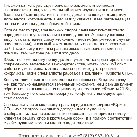
Письменная консультация юриста по земельным вопросам
заключается в том, что земельный юрист изучает и анализирует
большой объём нормативных актов, делает правовую экспертизу
документов, которые есть в наличии у клиента, даёт рекомендации
по тем или иным дальнейшим действиям.
Особое место среди земельных споров занимают конфликты по
определению и установлению границ участка. А. если участком
вдруг стали владеть сразу несколько человек (например, в случае
наследования), и каждый хочет выделить свою долю и обособить
её? В такой ситуации, чем раньше земельный юрист придёт на
помощь, тем быстрее решится это дело.
Юрист по земельному праву должен уметь чётко ориентироваться в
современном земельном законодательстве, иметь большой опыт
работы и уметь решать земельные споры между сторонами
конфликта. Такие специалисты работают в компании «Юристы СПб».
Консультация юриста по земельным вопросам необходима сразу
же, как только намечается земельный конфликт. Чем раньше клиент
обратиться за помощью к специалисту из компании «Юристы СПб»,
тем больше у него шансов повернуть конфликт в выгодную для
себя сторону.
Специалисты по земельному праву юридической фирмы «Юристы
СПб» имеют огромный опыт в досудебных и судебных
разбирательствах по земельным вопросам. Наши юристы помогут
клиентам решить спор в кротчайшие сроки, и в полном соответствии
с действующим земельным законодательством.
Позвоните нам по телефону: +7 (812) 933-10-31 и