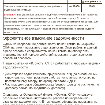
договоренности
Участие в исполнительном производстве (работа с
от 10000
100%
судебными приставами)
Внимание!
Все указанные цены на юридические услуги носят условный характер.
Цена может меняться как в меньшую, так и в большую сторону. Стоимость
юридических услуг целиком и полностью зависит от трудоемкости процессов. Для
уточнения информации о ценах свяжитесь с нашими специалистами для
предварительной консультации и оценки сложности правового сопровождения
вашего дела.
Эффективное взыскание задолженности
Одним из направлений деятельности нашей компании «Юристы
СПб» является взыскание задолженности. Опыт работы в данной
сфере позволил специалистам нашей компании определить
индивидуальный порядок действий взыскания задолженности
правовым способом.
Наша компания «Юристы СПб» работает с любыми видами
задолженности:
Дебиторская задолженность юридических лиц (по выполненным
строительным или проектным работам, оказанным услугам, по
поставленному товару, по арендной плате и др.);
Частные долговые обязательства (возврат долга по расписке, по
договору займа, по кредитному договору).
Специалисты Юридической фирмы «Юристы СПб» используют
различные правовые инструменты работая по направлению -
взыскание задолженности. В том числе, обращение взыскания на