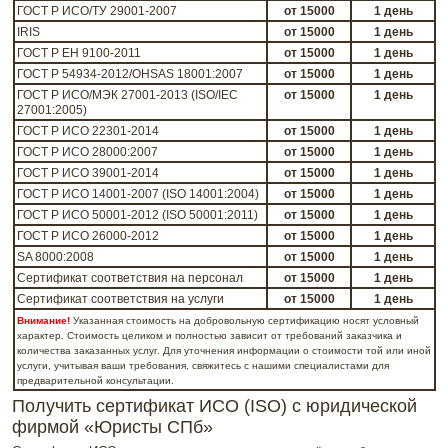
ГОСТ Р ИСО/ТУ 29001-2007
от 15000
1 день
IRIS
от 15000
1 день
ГОСТ Р ЕН 9100-2011
от 15000
1 день
ГОСТ Р 54934-2012/OHSAS 18001:2007
от 15000
1 день
ГОСТ Р ИСО/МЭК 27001-2013 (ISO/IEC
от 15000
1 день
27001:2005)
ГОСТ Р ИСО 22301-2014
от 15000
1 день
ГОСТ Р ИСО 28000:2007
от 15000
1 день
ГОСТ Р ИСО 39001-2014
от 15000
1 день
ГОСТ Р ИСО 14001-2007 (ISO 14001:2004)
от 15000
1 день
ГОСТ Р ИСО 50001-2012 (ISO 50001:2011)
от 15000
1 день
ГОСТ Р ИСО 26000-2012
от 15000
1 день
SA 8000:2008
от 15000
1 день
Сертификат соответствия на персонал
от 15000
1 день
Сертификат соответствия на услуги
от 15000
1 день
Внимание!
Указанная стоимость на добровольную сертификацию носят условный
характер. Стоимость целиком и полностью зависит от требований заказчика и
количества заказанных услуг. Для уточнения информации о стоимости той или иной
услуги, учитывая ваши требования, свяжитесь с нашими специалистами для
предварительной консультации.
Получить сертификат ИСО (ISO) с юридической
фирмой «Юристы СПб»